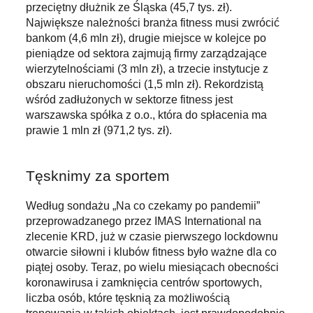
przeciętny dłużnik ze Śląska (45,7 tys. zł).
Największe należności branża fitness musi zwrócić
bankom (4,6 mln zł), drugie miejsce w kolejce po
pieniądze od sektora zajmują firmy zarządzające
wierzytelnościami (3 mln zł), a trzecie instytucje z
obszaru nieruchomości (1,5 mln zł). Rekordzistą
wśród zadłużonych w sektorze fitness jest
warszawska spółka z o.o., która do spłacenia ma
prawie 1 mln zł (971,2 tys. zł).
Tęsknimy za sportem
Według sondażu „Na co czekamy po pandemii”
przeprowadzanego przez IMAS International na
zlecenie KRD, już w czasie pierwszego lockdownu
otwarcie siłowni i klubów fitness było ważne dla co
piątej osoby. Teraz, po wielu miesiącach obecności
koronawirusa i zamknięcia centrów sportowych,
liczba osób, które tęsknią za możliwością