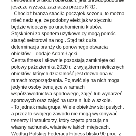
trenowania w takich obiektach, jest prawdopodobnie
jeszcze wyższa, zaznacza prezes KRD.
- Chociaż branża straciła początek sezonu, to można
mieć nadzieję, że podobny efekt jak w styczniu
będzie widoczny po uruchomieniu klubów.
Stęsknieni za sportem użytkownicy mogą pomóc
stanąć sektorowi na nogi. Stąd też duża
determinacja branży do ponownego otwarcia
obiektów – dodaje Adam Łącki.
Centra fitness i siłownie pozostają zamknięte od
połowy października 2020 r., z wyjątkiem nielicznych
obiektów, których działalność jest dozwolona w
ramach rozporządzenia. Pojawić się na nich mogą
jedynie osoby trenujące w ramach
współzawodnictwa sportowego, zajęć lub wydarzeń
sportowych oraz zajęć na uczelni lub w szkole.
- To jednak mała grupa. Wiele obiektów stoi pustych,
a przez to swojego zawodu nie mogą wykonywać
trenerzy i instruktorzy, który często pracują na
własny rachunek, właśnie w takich miejscach.
Według Polskiej Federacji Fitness blisko 90 proc. z