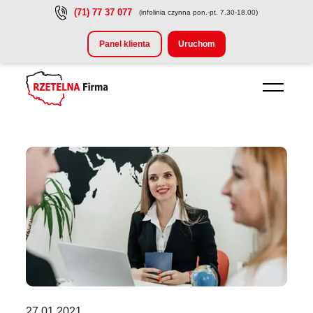
(71) 77 37 077
(infolinia czynna pon.-pt. 7.30-18.00)
Przejdź do treści głównej
Panel klienta
Uruchom
27.01.2021