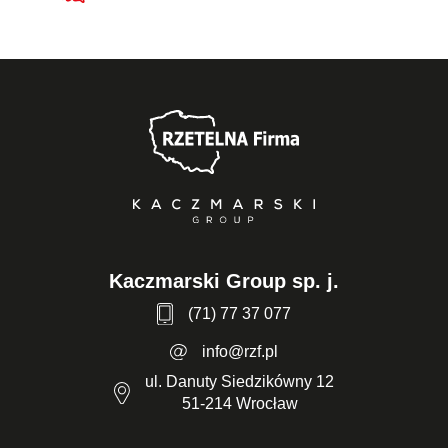
Kaczmarski Group sp. j.
(71) 77 37 077
info@rzf.pl
ul. Danuty Siedzikówny 12
51-214 Wrocław