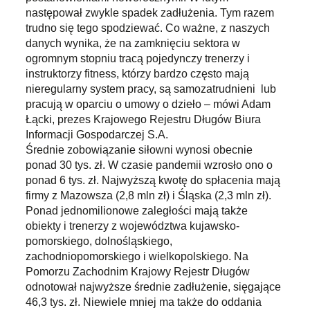
następował zwykle spadek zadłużenia. Tym razem
trudno się tego spodziewać. Co ważne, z naszych
danych wynika, że na zamknięciu sektora w
ogromnym stopniu tracą pojedynczy trenerzy i
instruktorzy fitness, którzy bardzo często mają
nieregularny system pracy, są samozatrudnieni lub
pracują w oparciu o umowy o dzieło – mówi Adam
Łącki, prezes Krajowego Rejestru Długów Biura
Informacji Gospodarczej S.A.
Średnie zobowiązanie siłowni wynosi obecnie
ponad 30 tys. zł. W czasie pandemii wzrosło ono o
ponad 6 tys. zł. Najwyższą kwotę do spłacenia mają
firmy z Mazowsza (2,8 mln zł) i Śląska (2,3 mln zł).
Ponad jednomilionowe zaległości mają także
obiekty i trenerzy z województwa kujawsko-
pomorskiego, dolnośląskiego,
zachodniopomorskiego i wielkopolskiego. Na
Pomorzu Zachodnim Krajowy Rejestr Długów
odnotował najwyższe średnie zadłużenie, sięgające
46,3 tys. zł. Niewiele mniej ma także do oddania