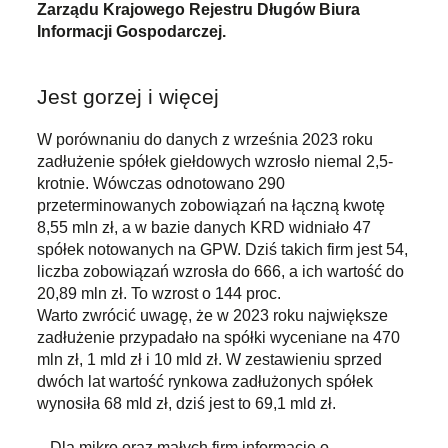
Zarządu Krajowego Rejestru Długów Biura
Informacji Gospodarczej.
Jest gorzej i więcej
W porównaniu do danych z września 2023 roku
zadłużenie spółek giełdowych wzrosło niemal 2,5-
krotnie. Wówczas odnotowano 290
przeterminowanych zobowiązań na łączną kwotę
8,55 mln zł, a w bazie danych KRD widniało 47
spółek notowanych na GPW. Dziś takich firm jest 54,
liczba zobowiązań wzrosła do 666, a ich wartość do
20,89 mln zł. To wzrost o 144 proc.
Warto zwrócić uwagę, że w 2023 roku największe
zadłużenie przypadało na spółki wyceniane na 470
mln zł, 1 mld zł i 10 mld zł. W zestawieniu sprzed
dwóch lat wartość rynkowa zadłużonych spółek
wynosiła 68 mld zł, dziś jest to 69,1 mld zł.
– Dla mikro oraz małych firm informacje o