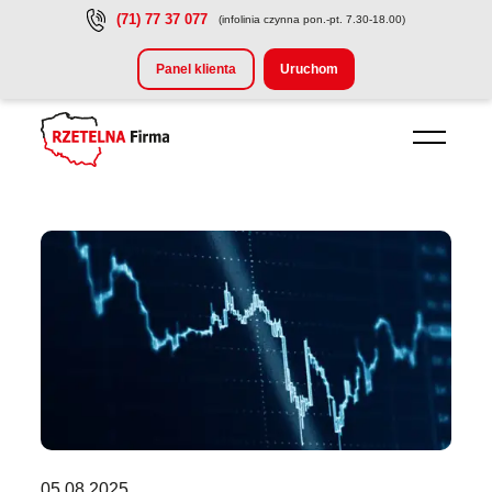
(71) 77 37 077
(infolinia czynna pon.-pt. 7.30-18.00)
Przejdź do treści głównej
Panel klienta
Uruchom
05.08.2025