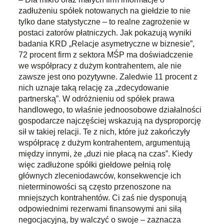
zadłużeniu spółek notowanych na giełdzie to nie
tylko dane statystyczne – to realne zagrożenie w
postaci zatorów płatniczych. Jak pokazują wyniki
badania KRD „Relacje asymetryczne w biznesie”,
72 procent firm z sektora MŚP ma doświadczenie
we współpracy z dużym kontrahentem, ale nie
zawsze jest ono pozytywne. Zaledwie 11 procent z
nich uznaje taką relację za „zdecydowanie
partnerską”. W odróżnieniu od spółek prawa
handlowego, to właśnie jednoosobowe działalności
gospodarcze najczęściej wskazują na dysproporcję
sił w takiej relacji. Te z nich, które już zakończyły
współpracę z dużym kontrahentem, argumentują
między innymi, że „duzi nie płacą na czas”. Kiedy
więc zadłużone spółki giełdowe pełnią rolę
głównych zleceniodawców, konsekwencje ich
nieterminowości są często przenoszone na
mniejszych kontrahentów. Ci zaś nie dysponują
odpowiednimi rezerwami finansowymi ani siłą
negocjacyjną, by walczyć o swoje – zaznacza