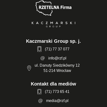
Kaczmarski Group sp. j.
(71) 77 37 077
info@rzf.pl
ul. Danuty Siedzikówny 12
51-214 Wrocław
Kontakt dla mediów
(71) 773 65 41
media@rzf.pl