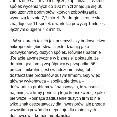
zadłużone są firmy o mniejszej kapitalizacji. Wśród
spółek wycenianych do 100 mln zł znajduje się 30
zadłużonych podmiotów, których zobowiązania
wynoszą łącznie 7,7 mln zł. Po drugiej stronie skali
znajduje się 11 spółek o wartości powyżej 1 mld zł z
łącznym długiem 7,2 mln zł.
– W sektorach takich jak przemysł czy budownictwo
mikroprzedsiębiorstwa często działają jako
podwykonawcy dużych spółek. Również badanie
„Relacje asymetryczne w biznesie” pokazuje, że
dominującą formą współpracy w przypadku 56
procent mikrofirm jest świadczenie usług lub
dostarczanie produktów dużym firmom. Gdy więc
główny wykonawca – spółka giełdowa –
doświadcza problemów finansowych, to właśnie
najmniejsze firmy ponoszą tego konsekwencje jako
pierwsze. Rosnące zadłużenie dużych firm to nie
tylko znak ostrzegawczy dla inwestorów, ale przede
wszystkim powód do niepokoju dla mniejszych
dostawców – komentuje
Sandra