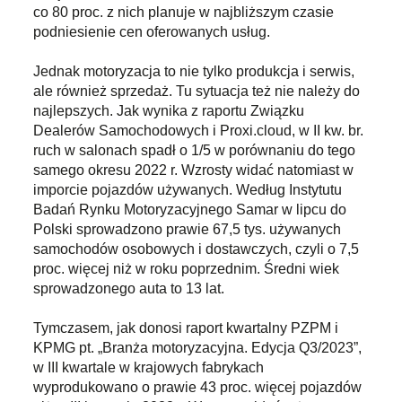
co 80 proc. z nich planuje w najbliższym czasie
podniesienie cen oferowanych usług.
Jednak motoryzacja to nie tylko produkcja i serwis,
ale również sprzedaż. Tu sytuacja też nie należy do
najlepszych. Jak wynika z raportu Związku
Dealerów Samochodowych i Proxi.cloud, w II kw. br.
ruch w salonach spadł o 1/5 w porównaniu do tego
samego okresu 2022 r. Wzrosty widać natomiast w
imporcie pojazdów używanych. Według Instytutu
Badań Rynku Motoryzacyjnego Samar w lipcu do
Polski sprowadzono prawie 67,5 tys. używanych
samochodów osobowych i dostawczych, czyli o 7,5
proc. więcej niż w roku poprzednim. Średni wiek
sprowadzonego auta to 13 lat.
Tymczasem, jak donosi raport kwartalny PZPM i
KPMG pt. „Branża motoryzacyjna. Edycja Q3/2023”,
w III kwartale w krajowych fabrykach
wyprodukowano o prawie 43 proc. więcej pojazdów