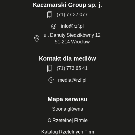
Kaczmarski Group sp. j.
(71) 77 37 077
info@rzf.pl
ul. Danuty Siedzikówny 12
51-214 Wrocław
Kontakt dla mediów
(71) 773 65 41
media@rzf.pl
Mapa serwisu
Strona główna
O Rzetelnej Firmie
Katalog Rzetelnych Firm