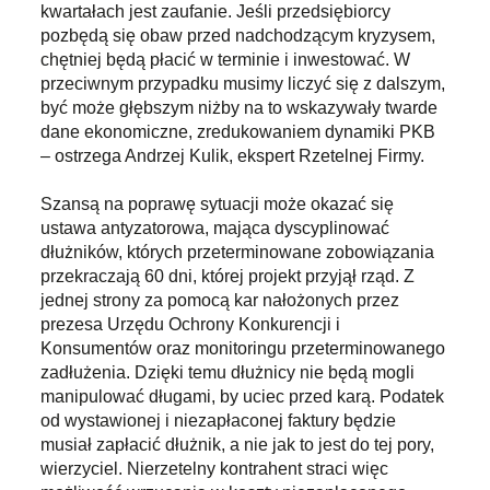
kwartałach jest zaufanie. Jeśli przedsiębiorcy
pozbędą się obaw przed nadchodzącym kryzysem,
chętniej będą płacić w terminie i inwestować. W
przeciwnym przypadku musimy liczyć się z dalszym,
być może głębszym niżby na to wskazywały twarde
dane ekonomiczne, zredukowaniem dynamiki PKB
– ostrzega Andrzej Kulik, ekspert Rzetelnej Firmy.
Szansą na poprawę sytuacji może okazać się
ustawa antyzatorowa, mająca dyscyplinować
dłużników, których przeterminowane zobowiązania
przekraczają 60 dni, której projekt przyjął rząd. Z
jednej strony za pomocą kar nałożonych przez
prezesa Urzędu Ochrony Konkurencji i
Konsumentów oraz monitoringu przeterminowanego
zadłużenia. Dzięki temu dłużnicy nie będą mogli
manipulować długami, by uciec przed karą. Podatek
od wystawionej i niezapłaconej faktury będzie
musiał zapłacić dłużnik, a nie jak to jest do tej pory,
wierzyciel. Nierzetelny kontrahent straci więc