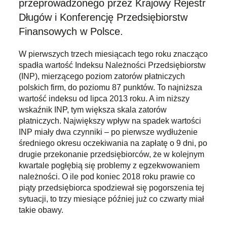
przeprowadzonego przez Krajowy Rejestr
Długów i Konferencję Przedsiębiorstw
Finansowych w Polsce.
W pierwszych trzech miesiącach tego roku znacząco
spadła wartość Indeksu Należności Przedsiębiorstw
(INP), mierzącego poziom zatorów płatniczych
polskich firm, do poziomu 87 punktów. To najniższa
wartość indeksu od lipca 2013 roku. A im niższy
wskaźnik INP, tym większa skala zatorów
płatniczych. Największy wpływ na spadek wartości
INP miały dwa czynniki – po pierwsze wydłużenie
średniego okresu oczekiwania na zapłatę o 9 dni, po
drugie przekonanie przedsiębiorców, że w kolejnym
kwartale pogłębią się problemy z egzekwowaniem
należności. O ile pod koniec 2018 roku prawie co
piąty przedsiębiorca spodziewał się pogorszenia tej
sytuacji, to trzy miesiące później już co czwarty miał
takie obawy.