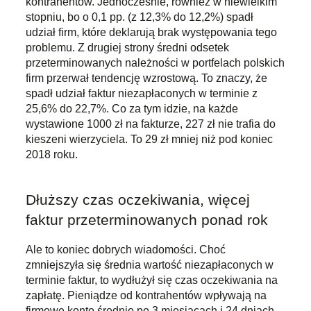
kontrahentów. Jednocześnie, również w niewielkim
stopniu, bo o 0,1 pp. (z 12,3% do 12,2%) spadł
udział firm, które deklarują brak występowania tego
problemu. Z drugiej strony średni odsetek
przeterminowanych należności w portfelach polskich
firm przerwał tendencję wzrostową. To znaczy, że
spadł udział faktur niezapłaconych w terminie z
25,6% do 22,7%. Co za tym idzie, na każde
wystawione 1000 zł na fakturze, 227 zł nie trafia do
kieszeni wierzyciela. To 29 zł mniej niż pod koniec
2018 roku.
Dłuższy czas oczekiwania, więcej
faktur przeterminowanych ponad rok
Ale to koniec dobrych wiadomości. Choć
zmniejszyła się średnia wartość niezapłaconych w
terminie faktur, to wydłużył się czas oczekiwania na
zapłatę. Pieniądze od kontrahentów wpływają na
firmowe konto średnio po 3 miesiącach i 24 dniach,