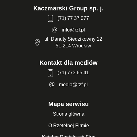
Kaczmarski Group sp. j.
(71) 77 37 077
info@rzf.pl
ul. Danuty Siedzikówny 12
51-214 Wrocław
Kontakt dla mediów
(71) 773 65 41
media@rzf.pl
Mapa serwisu
Strona główna
O Rzetelnej Firmie