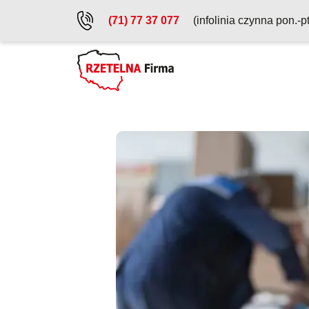
Przejdź do treści głównej
(71) 77 37 077
(infolinia czynna pon.-p