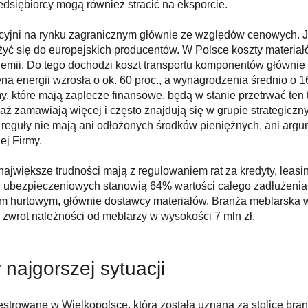
dsiębiorcy mogą również stracić na eksporcie.
cyjni na rynku zagranicznym głównie ze względów cenowych. J
yć się do europejskich producentów. W Polsce koszty materiał
emii. Do tego dochodzi koszt transportu komponentów głównie z
cena energii wzrosła o ok. 60 proc., a wynagrodzenia średnio o 
y, które mają zaplecze finansowe, będą w stanie przetrwać ten
 zamawiają więcej i często znajdują się w grupie strategiczny
y z reguły nie mają ani odłożonych środków pieniężnych, ani a
ej Firmy.
największe trudności mają z regulowaniem rat za kredyty, leasin
 ubezpieczeniowych stanowią 64% wartości całego zadłużenia i 
em hurtowym, głównie dostawcy materiałów. Branża meblarska w
 zwrot należności od meblarzy w wysokości 7 mln zł.
najgorszej sytuacji
strowane w Wielkopolsce, która została uznana za stolicę branż