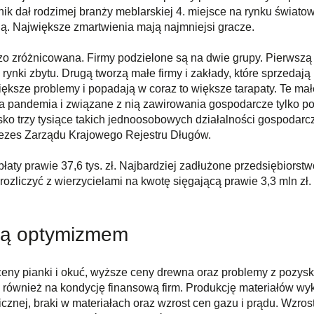
nik dał rodzimej branży meblarskiej 4. miejsce na rynku świat
ją. Największe zmartwienia mają najmniejsi gracze.
zo zróżnicowana. Firmy podzielone są na dwie grupy. Pierwszą 
rynki zbytu. Drugą tworzą małe firmy i zakłady, które sprzedają
ksze problemy i popadają w coraz to większe tarapaty. Te małe
, a pandemia i związane z nią zawirowania gospodarcze tylko p
isko trzy tysiące takich jednoosobowych działalności gospodar
rezes Zarządu Krajowego Rejestru Długów.
aty prawie 37,6 tys. zł. Najbardziej zadłużone przedsiębiorstwo
ozliczyć z wierzycielami na kwotę sięgającą prawie 3,3 mln zł.
ją optymizmem
ceny pianki i okuć, wyższe ceny drewna oraz problemy z pozysk
e również na kondycję finansową firm. Produkcję materiałów w
cznej, braki w materiałach oraz wzrost cen gazu i prądu. Wzros