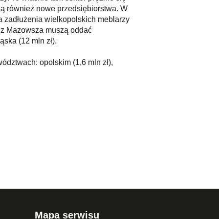
ają również nowe przedsiębiorstwa. W
ta zadłużenia wielkopolskich meblarzy
rze z Mazowsza muszą oddać
ąska (12 mln zł).
ództwach: opolskim (1,6 mln zł),
Mapa serwisu