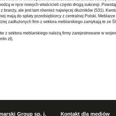
echodzą w ręce nowych właścicieli często drogą sukcesji. Powst
 z branży, ale jest tam również najwięcej dłużników (531). Kwo
iej mają do spłaty przedsiębiorcy z centralnej Polski. Mebla
ziej zadłużonych firm z sektora meblarskiego zamykają te ze Śl
tw z sektora meblarskiego należą firmy zarejestrowane w wojew
mln zł).
arski Group sp. j.
Kontakt dla mediów