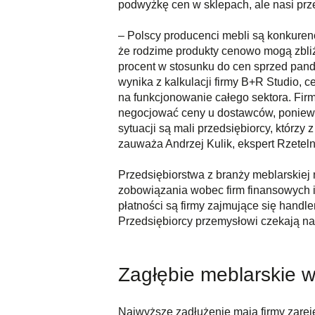
podwyżkę cen w sklepach, ale nasi prze
– Polscy producenci mebli są konkuren
że rodzime produkty cenowo mogą zbliż
procent w stosunku do cen sprzed pand
wynika z kalkulacji firmy B+R Studio, 
na funkcjonowanie całego sektora. Firm
negocjować ceny u dostawców, ponieważ
sytuacji są mali przedsiębiorcy, którz
zauważa Andrzej Kulik, ekspert Rzeteln
Przedsiębiorstwa z branży meblarskiej 
zobowiązania wobec firm finansowych i
płatności są firmy zajmujące się handl
Przedsiębiorcy przemysłowi czekają na
Zagłębie meblarskie w 
Najwyższe zadłużenie mają firmy zareje