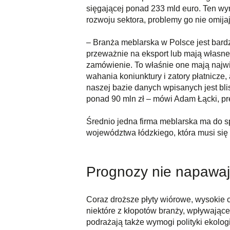
sięgającej ponad 233 mld euro. Ten wy
rozwoju sektora, problemy go nie omija
– Branża meblarska w Polsce jest bard
przeważnie na eksport lub mają własne 
zamówienie. To właśnie one mają najwię
wahania koniunktury i zatory płatnicze
naszej bazie danych wpisanych jest bl
ponad 90 mln zł – mówi Adam Łącki, p
Średnio jedna firma meblarska ma do spł
województwa łódzkiego, która musi się r
Prognozy nie napawa
Coraz droższe płyty wiórowe, wysokie 
niektóre z kłopotów branży, wpływając
podrażają także wymogi polityki ekologi