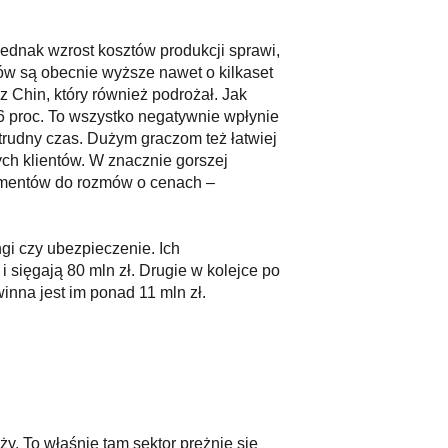
ednak wzrost kosztów produkcji sprawi,
ów są obecnie wyższe nawet o kilkaset
 Chin, który również podrożał. Jak
16 proc. To wszystko negatywnie wpłynie
 trudny czas. Dużym graczom też łatwiej
ch klientów. W znacznie gorszej
rgumentów do rozmów o cenach –
gi czy ubezpieczenie. Ich
sięgają 80 mln zł. Drugie w kolejce po
inna jest im ponad 11 mln zł.
y. To właśnie tam sektor prężnie się