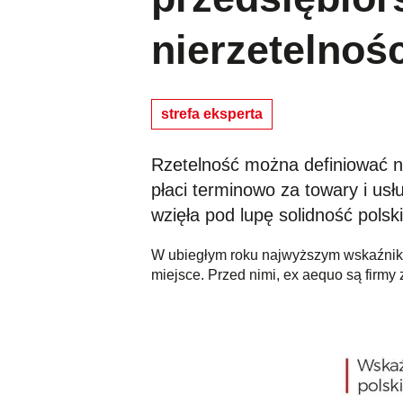
nierzetelnośc
strefa eksperta
Rzetelność można definiować na
płaci terminowo za towary i us
wzięła pod lupę solidność pols
W ubiegłym roku najwyższym wskaźnikiem
miejsce. Przed nimi, ex aequo są firmy