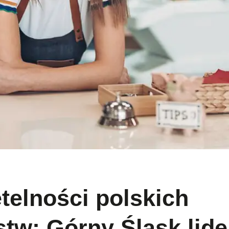
telności polskich
stw: Górny Śląsk lid