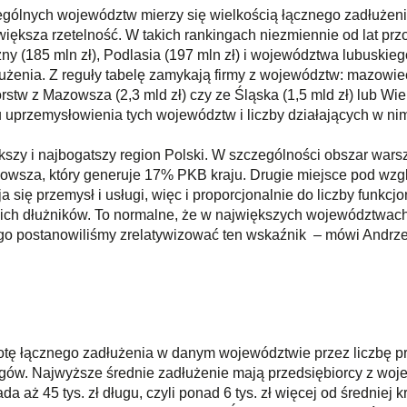
ególnych województw mierzy się wielkością łącznego zadłużeni
 większa rzetelność. W takich rankingach niezmiennie od lat pr
zny (185 mln zł), Podlasia (197 mln zł) i województwa lubuskieg
żenia. Z reguły tabelę zamykają firmy z województw: mazowiec
stw z Mazowsza (2,3 mld zł) czy ze Śląska (1,5 mld zł) lub Wielk
uprzemysłowienia tych województw i liczby działających w nim
zy i najbogatszy region Polski. W szczególności obszar warsz
wsza, który generuje 17% PKB kraju. Drugie miejsce pod wzgl
ija się przemysł i usługi, więc i proporcjonalnie do liczby fun
kich dłużników. To normalne, że w największych województwach
ego postanowiliśmy zrelatywizować ten wskaźnik – mówi Andrzej
 kwotę łącznego zadłużenia w danym województwie przez liczbę 
ów. Najwyższe średnie zadłużenie mają przedsiębiorcy z woj
 aż 45 tys. zł długu, czyli ponad 6 tys. zł więcej od średniej 