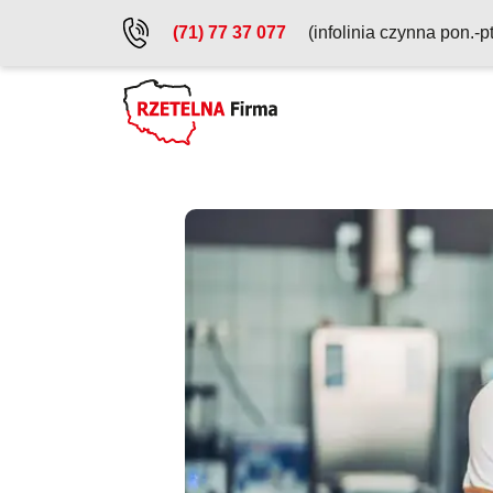
Przejdź do treści głównej
(71) 77 37 077
(infolinia czynna pon.-p