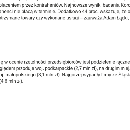
łaceniem przez kontrahentów. Najnowsze wyniki badania Koro
rahenci nie płacą w terminie. Dodatkowo 44 proc. wskazuje, że 
a otrzymane towary czy wykonane usługi – zauważa Adam Łącki,
 w ocenie rzetelności przedsiębiorców jest podzielenie łącz
lędem przoduje woj. podkarpackie (2,7 mln zł), na drugim miejsc
. małopolskiego (3,1 mln zł). Najgorzej wypadły firmy ze Śląs
4,6 mln zł).