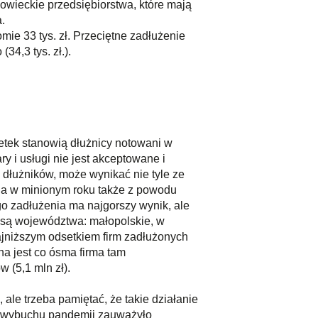
zowieckie przedsiębiorstwa, które mają
.
ie 33 tys. zł. Przeciętne zadłużenie
34,3 tys. zł.).
etek stanowią dłużnicy notowani w
 i usługi nie jest akceptowane i
 dłużników, może wynikać nie tyle ze
ów, a w minionym roku także z powodu
o zadłużenia ma najgorszy wynik, ale
m są województwa: małopolskie, w
najniższym odsetkiem firm zadłużonych
a jest co ósma firma tam
 (5,1 mln zł).
 ale trzeba pamiętać, że takie działanie
po wybuchu pandemii zauważyło