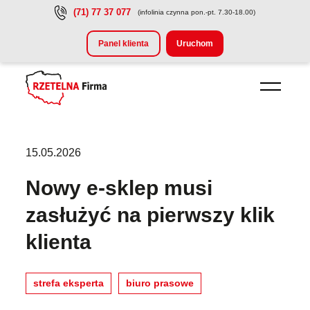
(71) 77 37 077
(infolinia czynna pon.-pt. 7.30-18.00)
Przejdź do treści głównej
Panel klienta
Uruchom
15.05.2026
Nowy e-sklep musi
zasłużyć na pierwszy klik
klienta
strefa eksperta
biuro prasowe