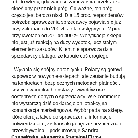
robi to wtedy, gdy wartość zamówienia przekracza
określony przez nich próg. Co ważne, ten próg
często jest bardzo niski. Dla 15 proc. respondentów
potrzeba sprawdzenia sprzedawcy pojawia się już
przy zakupach do 200 zł, a dla następnych 12 proc.
przy kwotach od 201 do 400 zł. Weryfikacja sklepu
nie jest już reakcją na duży wydatek, lecz stałym
elementem zakupów. Klient nie sprawdza dziś
sprzedawcy dlatego, że kupuje coś drogiego.
- Wyłania się spójny obraz rynku. Polacy są gotowi
kupować w nowych e-sklepach, ale zaufanie budują
na konkretach: bezpiecznych metodach płatności,
jasnych warunkach dostawy i zwrotów oraz
dostępnych danych o sprzedawcy. W e-commerce
nie wystarczą dziś deklaracje ani atrakcyjna
komunikacja marketingowa. Wybór pada na sklepy,
które oferują łatwe do sprawdzenia informacje
potwierdzające, że transakcja będzie bezpieczna i
przewidywalna – podsumowuje
Sandra
Czerwińska, ekspertka Rzetelnej Firmy.