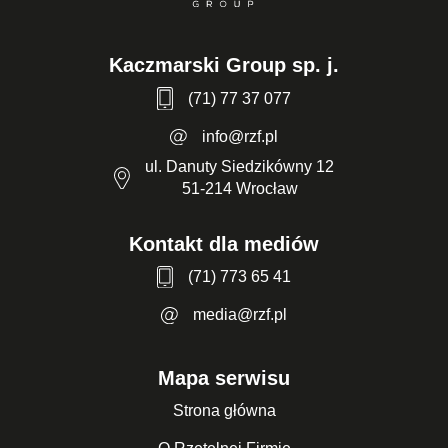
Kaczmarski Group sp. j.
(71) 77 37 077
info@rzf.pl
ul. Danuty Siedzikówny 12
51-214 Wrocław
Kontakt dla mediów
(71) 773 65 41
media@rzf.pl
Mapa serwisu
Strona główna