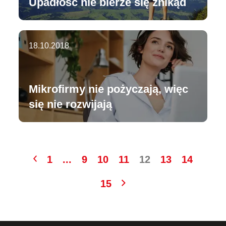
Upadłość nie bierze się znikąd
18.10.2018
Mikrofirmy nie pożyczają, więc
się nie rozwijają
1
...
9
10
11
12
13
14
15