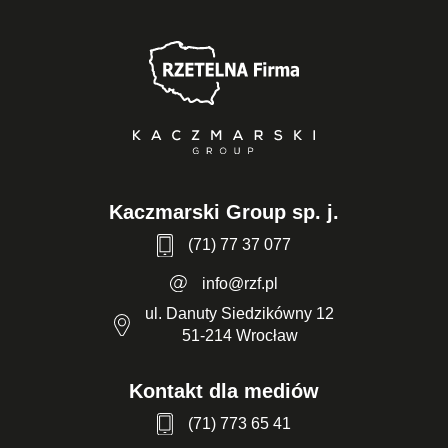
Kaczmarski Group sp. j.
(71) 77 37 077
info@rzf.pl
ul. Danuty Siedzikówny 12
51-214 Wrocław
Kontakt dla mediów
(71) 773 65 41