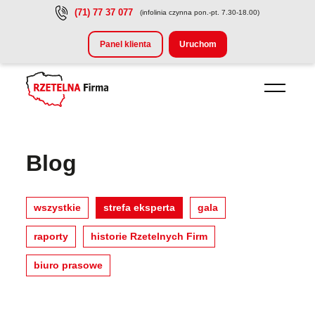
(71) 77 37 077
(infolinia czynna pon.-pt. 7.30-18.00)
Przejdź do treści głównej
Panel klienta
Uruchom
Blog
wszystkie
strefa eksperta
gala
raporty
historie Rzetelnych Firm
biuro prasowe